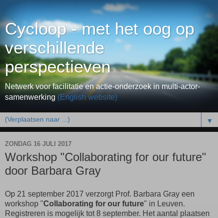
Cycloop - met het oog op
verschillende
perspectieven
Netwerk voor facilitatie en actie-onderzoek in multi-actor-
samenwerking
(English website)
▼
ZONDAG 16 JULI 2017
Workshop "Collaborating for our future"
door Barbara Gray
Op 21 september 2017 verzorgt Prof. Barbara Gray een
workshop "
Collaborating for our future
" in Leuven.
Registreren is mogelijk tot 8 september. Het aantal plaatsen