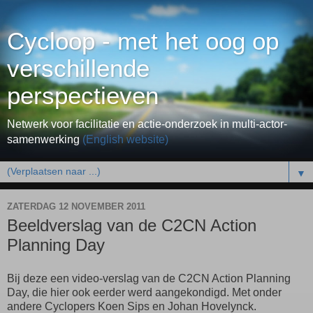
Cycloop - met het oog op
verschillende
perspectieven
Netwerk voor facilitatie en actie-onderzoek in multi-actor-
samenwerking
(English website)
▼
ZATERDAG 12 NOVEMBER 2011
Beeldverslag van de C2CN Action
Planning Day
Bij deze een video-verslag van de C2CN Action Planning
Day, die hier ook eerder werd aangekondigd. Met onder
andere Cyclopers Koen Sips en Johan Hovelynck.