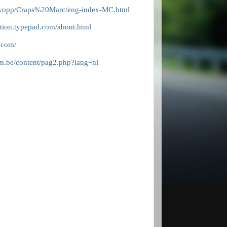
e/wopp/Craps%20Marc/eng-index-MC.html
ction.typepad.com/about.html
t.com/
am.be/content/pag2.php?lang=nl