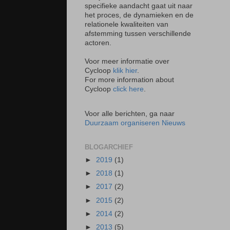
specifieke aandacht gaat uit naar
het proces, de dynamieken en de
relationele kwaliteiten van
afstemming tussen verschillende
actoren.
Voor meer informatie over
Cycloop
klik hier
.
For more information about
Cycloop
click here
.
Voor alle berichten, ga naar
Duurzaam organiseren Nieuws
BLOGARCHIEF
►
2019
(1)
►
2018
(1)
►
2017
(2)
►
2015
(2)
►
2014
(2)
►
2013
(5)