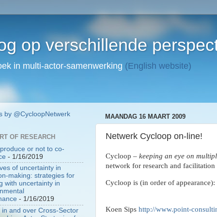
og op verschillende perspec
zoek in multi-actor-samenwerking
(English website)
s by @CycloopNetwerk
MAANDAG 16 MAART 2009
Netwerk Cycloop on-line!
ART OF RESEARCH
produce or not to co-
Cycloop –
keeping an eye on multipl
ce
- 1/16/2019
network for research and facilitation
ives of uncertainty in
on-making: strategies for
Cycloop is (in order of appearance):
g with uncertainty in
onmental
nance
- 1/16/2019
Koen Sips
http://www.point-consult
in and over Cross-Sector