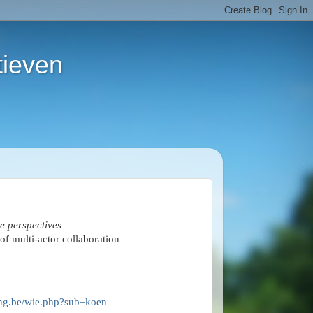
tieven
e perspectives
 of multi-actor collaboration
ing.be/wie.php?sub=koen