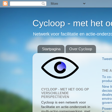
Cycloop - met het o
Netwerk voor facilitatie en actie-onder
Startpagina
Over Cycloop
Tweet
THE 
To co-
produ
Nine l
CYCLOOP - MET HET OOG OP
decisi
VERSCHILLENDE
dealin
PERSPECTIEVEN
envir
Cycloop is een netwerk voor
gover
facilitatie en actie-onderzoek in
Power 
multi-actor-samenwerking, met