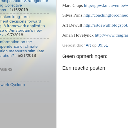
rships: Actor Strategies for
Marc Craps
http://ppw.kuleuven.b
g Collective
ions
- 1/16/2019
Silvia Prins
http://coachingforconne
makes long-term
ment decisions forward
Art Dewulf
http://artdewulf.blogspo
g: A framework applied to
ase of Amsterdam's new
ck
- 9/7/2018
Johan Hovelynck
http://www.triagr
nformation on the
Gepost door
Art
op
09:51
ependence of climate
tion measures stimulate
oration?
- 5/31/2018
Geen opmerkingen:
Een reactie posten
RAGERS
twerk Cycloop