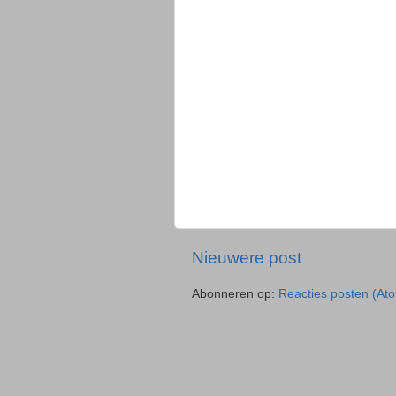
Nieuwere post
Abonneren op:
Reacties posten (At