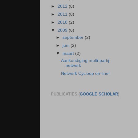
►
2012
(8)
►
2011
(8)
►
2010
(2)
▼
2009
(6)
►
september
(2)
►
juni
(2)
▼
maart
(2)
Aankondiging multi-partij
netwerk
Netwerk Cycloop on-line!
PUBLICATIES (
GOOGLE SCHOLAR
)