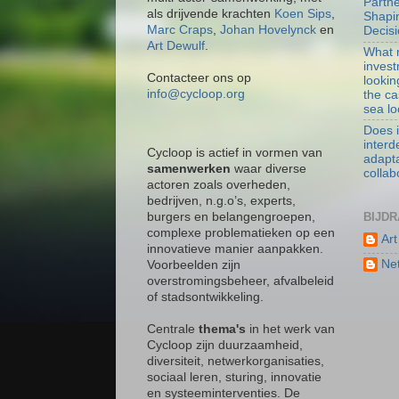
Partne
als drijvende krachten
Koen Sips
,
Shapin
Marc Craps
,
Johan Hovelynck
en
Decis
Art Dewulf
.
What 
invest
Contacteer ons op
lookin
info@cycloop.org
the c
sea lo
Does i
interd
Cycloop is actief in vormen van
adapta
samenwerken
waar diverse
collab
actoren zoals overheden,
bedrijven, n.g.o’s, experts,
BIJD
burgers en belangengroepen,
complexe problematieken op een
Art
innovatieve manier aanpakken.
Ne
Voorbeelden zijn
overstromingsbeheer, afvalbeleid
of stadsontwikkeling.
Centrale
thema's
in het werk van
Cycloop zijn duurzaamheid,
diversiteit, netwerkorganisaties,
sociaal leren, sturing, innovatie
en systeeminterventies. De